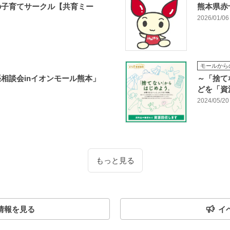
の子育てサークル【共育ミー
熊本県赤
2026/01/06
モールから
相談会inイオンモール熊本」
～「捨て
どを「資
2024/05/20
もっと見る
情報を見る
イ